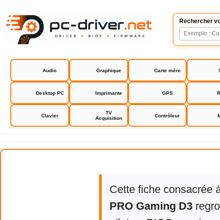
Rechercher vo
Audio
Graphique
Carte mère
Desktop PC
Imprimante
GPS
R
TV
Clavier
Contrôleur
Acquisition
Asus B150 PRO Gaming D3
Cette fiche consacrée 
PRO Gaming D3
regro