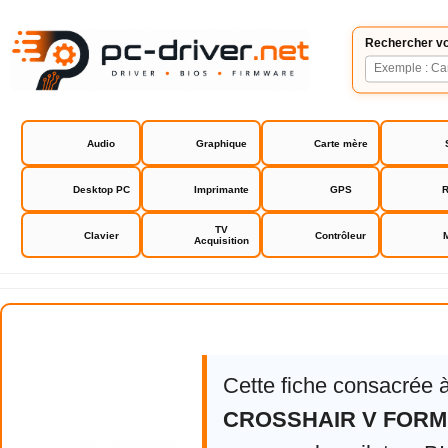
Rechercher vo
Audio
Graphique
Carte mère
Desktop PC
Imprimante
GPS
R
TV
Clavier
Contrôleur
Acquisition
Asus CROSSHAIR V FORMULA Z
Cette fiche consacrée 
CROSSHAIR V FORM