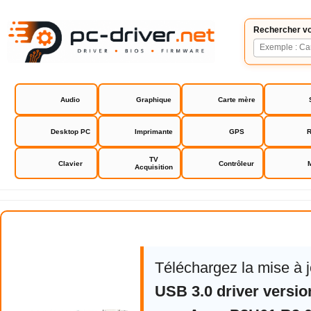
Rechercher vo
Audio
Graphique
Carte mère
Desktop PC
Imprimante
GPS
R
TV
Clavier
Contrôleur
Acquisition
Asus P8H61 R2.0 bios drivers
Téléchargez la mise à 
USB 3.0 driver version