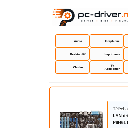
Audio
Graphique
Desktop PC
Imprimante
TV
Clavier
Acquisition
Asus P8H61
Télécha
LAN dri
P8H61 R