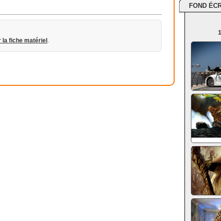
FOND ÉC
1
r la fiche matériel
.