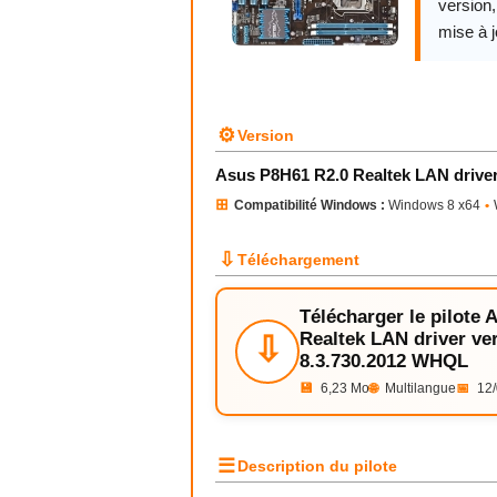
version
mise à j
⚙
Version
Asus P8H61 R2.0 Realtek LAN drive
⊞
Compatibilité Windows :
Windows 8 x64
•
⇩
Téléchargement
Télécharger le pilote
Realtek LAN driver ve
⇩
8.3.730.2012 WHQL
💾
6,23 Mo
🌐
Multilangue
📅
12/
☰
Description du pilote