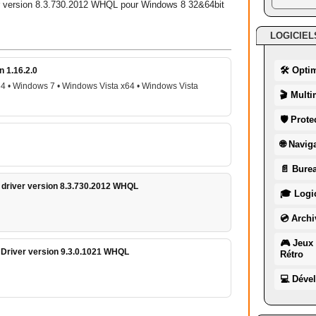
r version 8.3.730.2012 WHQL pour Windows 8 32&64bit
LOGICIEL
🛠 Opti
 1.16.2.0
4 • Windows 7 • Windows Vista x64 • Windows Vista
🎬 Multi
🛡 Prote
🌐 Navig
📄 Burea
driver version 8.3.730.2012 WHQL
🎓 Logic
💿 Archi
🎮 Jeux 
 Driver version 9.3.0.1021 WHQL
Rétro
💻 Déve