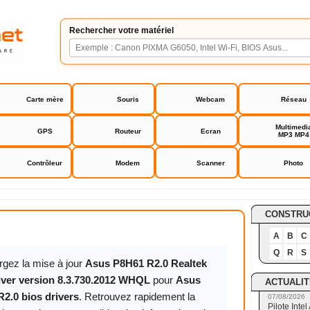
Rechercher votre matériel
Carte mère
Souris
Webcam
Réseau
Multimedi
GPS
Routeur
Ecran
MP3 MP4
Contrôleur
Modem
Scanner
Photo
 R2.0 bios drivers
CONSTRU
A
B
C
Q
R
S
rgez la mise à jour
Asus P8H61 R2.0 Realtek
ver version 8.3.730.2012 WHQL
pour
Asus
ACTUALIT
2.0 bios drivers
. Retrouvez rapidement la
07/08/2026
Pilote Int