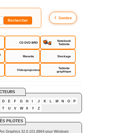
☾
Sombre
Notebook
CD DVD BRD
Tablette
a
Manette
Stockage
Tablette
Videoprojecteur
graphique
CTEURS
D
E
F
G
H
I
J
K
L
M
N
O
P
T
U
V
W
X
Y
Z
ÉS PILOTES
el Arc Graphics 32.0.101.8864 pour Windows