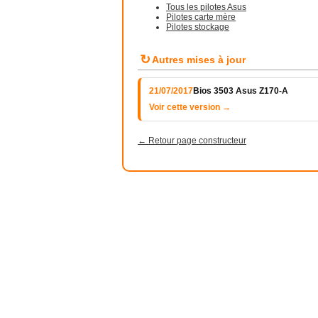
Tous les pilotes Asus
Pilotes carte mère
Pilotes stockage
↻
Autres mises à jour
21/07/2017
Bios 3503 Asus Z170-A
Voir cette version →
← Retour page constructeur