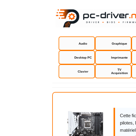
Audio
Graphique
Desktop PC
Imprimante
TV
Clavier
Acquisition
Asus Z170-
Cette f
pilotes,
matériel