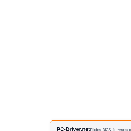
PC-Driver.net
Pilotes, BIOS, firmwares 