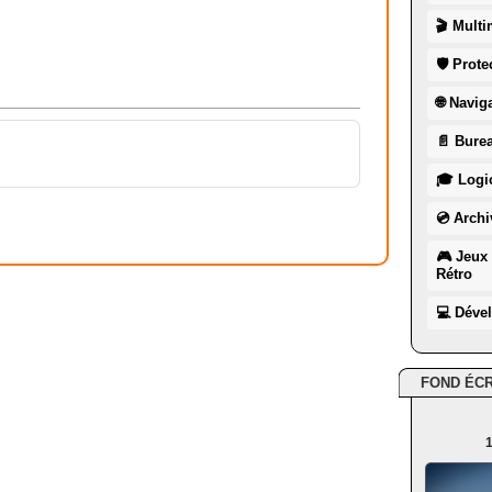
🎬 Multi
🛡 Prote
🌐 Navig
📄 Burea
🎓 Logic
💿 Archi
🎮 Jeux 
Rétro
💻 Déve
FOND ÉC
1