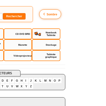
☾
Sombre
Notebook
CD DVD BRD
Tablette
a
Manette
Stockage
Tablette
Videoprojecteur
graphique
CTEURS
D
E
F
G
H
I
J
K
L
M
N
O
P
T
U
V
W
X
Y
Z