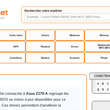
Rechercher votre matériel
Carte mère
Souris
Webcam
Réseau
Multimedi
GPS
Routeur
Ecran
MP3 MP4
Contrôleur
Modem
Scanner
Photo
A
CONSTRU
A
B
C
Q
R
S
iche consacrée à
Asus Z170-A
regroupe les
 BIOS ou mises à jour disponibles pour ce
. Ces drivers permettent d’améliorer la