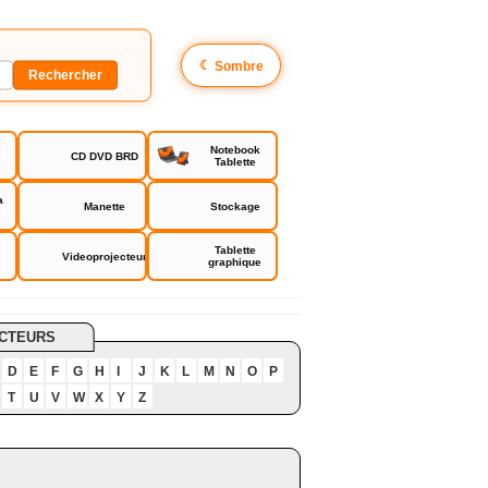
☾
Sombre
Notebook
CD DVD BRD
Tablette
a
Manette
Stockage
Tablette
Videoprojecteur
graphique
CTEURS
D
E
F
G
H
I
J
K
L
M
N
O
P
T
U
V
W
X
Y
Z