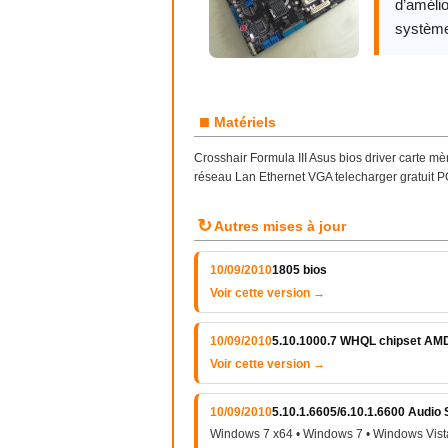
d’amélio
système
■
Matériels
Crosshair Formula III Asus bios driver carte 
réseau Lan Ethernet VGA telecharger gratuit
↻
Autres mises à jour
10/09/2010
1805 bios
Voir cette version →
10/09/2010
5.10.1000.7 WHQL chipset AM
Voir cette version →
10/09/2010
5.10.1.6605/6.10.1.6600 Aud
Windows 7 x64 • Windows 7 • Windows Vist