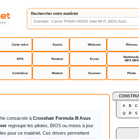
Rechercher votre matériel
Carte mère
Souris
Webcam
Réseau
Multimedi
GPS
Routeur
Ecran
MP3 MP4
Contrôleur
Modem
Scanner
Photo
ormula III Asus bios driver
CONSTRU
A
B
C
Q
R
S
iche consacrée à
Crosshair Formula III Asus
iver
regroupe les pilotes, BIOS ou mises à jour
les pour ce matériel. Ces drivers permettent