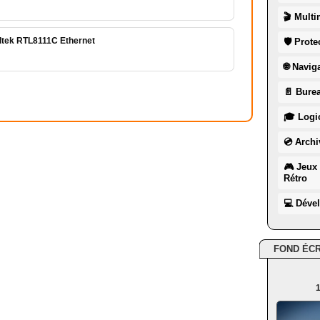
🎬 Multi
ltek RTL8111C Ethernet
🛡 Prote
🌐 Navig
📄 Burea
🎓 Logic
💿 Archi
🎮 Jeux 
Rétro
💻 Déve
FOND ÉC
1