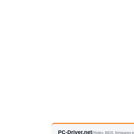
PC-Driver.net
Pilotes, BIOS, firmwares 