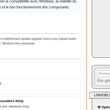
rer la compatibilité avec Windows, la stabilité du
 et le bon fonctionnement des composants.
mère motherboard update upgrade mise à jour chipset audio
 PC Windows free download
D
LOGICIEL
io SoundMAX WHQL
a x64 • Windows Vista
🛠 Opti