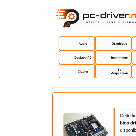
Audio
Graphique
Desktop PC
Imprimante
TV
Clavier
Acquisition
Crosshair F
Cette f
bios dr
disponib