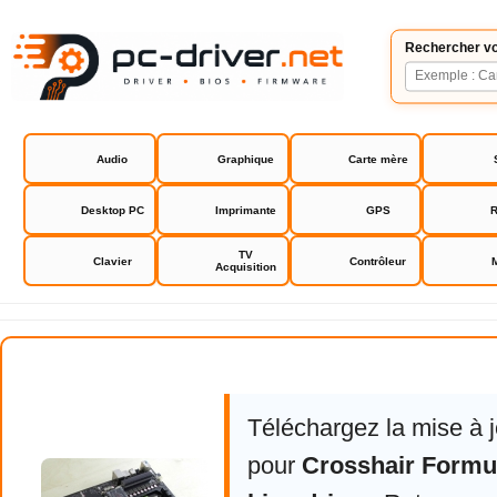
Rechercher vo
Audio
Graphique
Carte mère
Desktop PC
Imprimante
GPS
R
TV
Clavier
Contrôleur
Acquisition
Crosshair Formula III Asus bios d
Téléchargez la mise à 
pour
Crosshair Formul