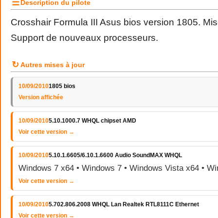
☰
Description du pilote
Crosshair Formula III Asus bios version 1805. Mise
Support de nouveaux processeurs.
↻
Autres mises à jour
10/09/2010
1805 bios
Version affichée
10/09/2010
5.10.1000.7 WHQL chipset AMD
Voir cette version →
10/09/2010
5.10.1.6605/6.10.1.6600 Audio SoundMAX WHQL
Windows 7 x64 • Windows 7 • Windows Vista x64 • Wi
Voir cette version →
10/09/2010
5.702.806.2008 WHQL Lan Realtek RTL8111C Ethernet
Voir cette version →