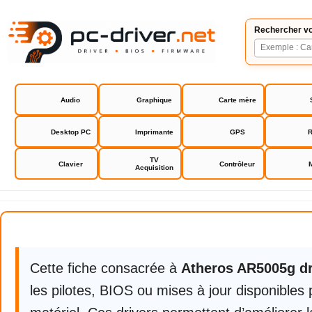
Rechercher vo
Audio
Graphique
Carte mère
Desktop PC
Imprimante
GPS
R
TV
Clavier
Contrôleur
Acquisition
Atheros AR5005g driver
Cette fiche consacrée à
Atheros AR5005g dr
les pilotes, BIOS ou mises à jour disponibles