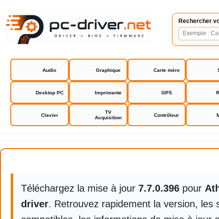
Rechercher vo
Audio
Graphique
Carte mère
Desktop PC
Imprimante
GPS
R
TV
Clavier
Contrôleur
Acquisition
Atheros AR5005g driver
Téléchargez la mise à jour
7.7.0.396
pour
At
driver
. Retrouvez rapidement la version, les