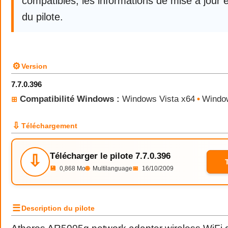
compatibles, les informations de mise à jour e
du pilote.
⚙
Version
7.7.0.396
Compatibilité Windows :
Windows Vista x64
•
Windo
⊞
⇩
Téléchargement
Télécharger le pilote 7.7.0.396
⇩
💾
0,868 Mo
🌐
Multilanguage
📅
16/10/2009
☰
Description du pilote