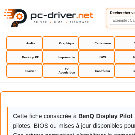
Rechercher vo
Audio
Graphique
Carte mère
Desktop PC
Imprimante
GPS
R
TV
Clavier
Contrôleur
Acquisition
BenQ Display Pilot
Cette fiche consacrée à
BenQ Display Pilot
pilotes, BIOS ou mises à jour disponibles pour