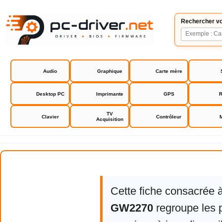
Rechercher vo
Audio
Graphique
Carte mère
Desktop PC
Imprimante
GPS
R
TV
Clavier
Contrôleur
Acquisition
BenQ GW2270
Cette fiche consacrée 
GW2270
regroupe les 