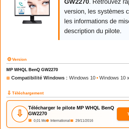
GW2270
. Retrouvez ra
version, les systèmes 
les informations de mise
description du pilote.
⚙
Version
MP WHQL BenQ GW2270
Compatibilité Windows :
Windows 10
•
Windows 10 
⊞
⇩
Téléchargement
Télécharger le pilote MP WHQL BenQ
⇩
GW2270
💾
0,01 Mo
🌐
International
📅
29/11/2016