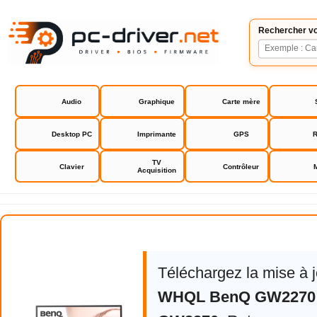
Rechercher vo
Audio
Graphique
Carte mère
Desktop PC
Imprimante
GPS
R
TV
Clavier
Contrôleur
Acquisition
BenQ GW2270
Téléchargez la mise à 
WHQL BenQ GW2270