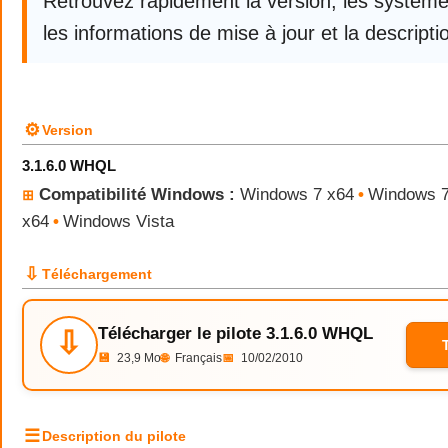
Retrouvez rapidement la version, les systèm
les informations de mise à jour et la descriptio
⚙
Version
3.1.6.0 WHQL
Compatibilité Windows :
Windows 7 x64
•
Windows 
⊞
x64
•
Windows Vista
⇩
Téléchargement
Télécharger le pilote 3.1.6.0 WHQL
⇩
💾
23,9 Mo
🌐
Français
📅
10/02/2010
☰
Description du pilote