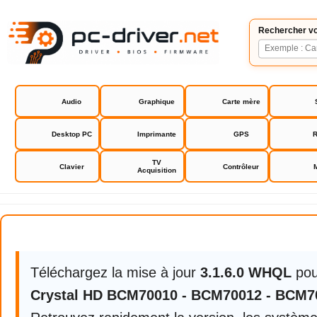
Rechercher vo
Audio
Graphique
Carte mère
Desktop PC
Imprimante
GPS
R
TV
Clavier
Contrôleur
Acquisition
Broadcom Crystal HD BCM70010 
Téléchargez la mise à jour
3.1.6.0 WHQL
po
Crystal HD BCM70010 - BCM70012 - BCM70