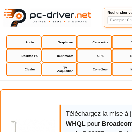
Rechercher vo
Audio
Graphique
Carte mère
Desktop PC
Imprimante
GPS
R
TV
Clavier
Contrôleur
Acquisition
Broadcom NetXtrem II serie BC
Téléchargez la mise à 
WHQL
pour
Broadcom