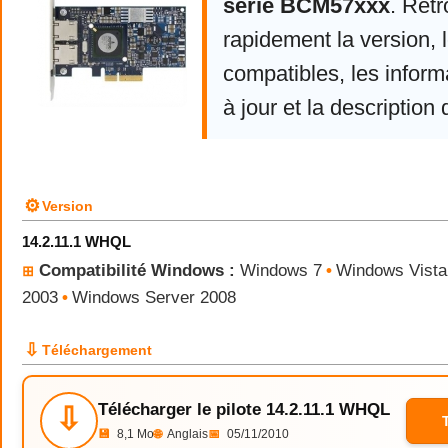
serie BCM57xxx
. Ret
rapidement la version,
compatibles, les infor
à jour et la description 
⚙
Version
14.2.11.1 WHQL
Compatibilité Windows :
Windows 7
•
Windows Vista
⊞
2003
•
Windows Server 2008
⇩
Téléchargement
Télécharger le pilote 14.2.11.1 WHQL
⇩
💾
8,1 Mo
🌐
Anglais
📅
05/11/2010