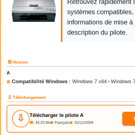
Retrouvez rapidement la
systèmes compatibles, 
informations de mise à j
description du pilote.
⚙
Version
A
Compatibilité Windows :
Windows 7 x64
•
Windows 
⊞
⇩
Téléchargement
Télécharger le pilote A
⇩
💾
34,25 Mo
🌐
Français
📅
02/12/2009