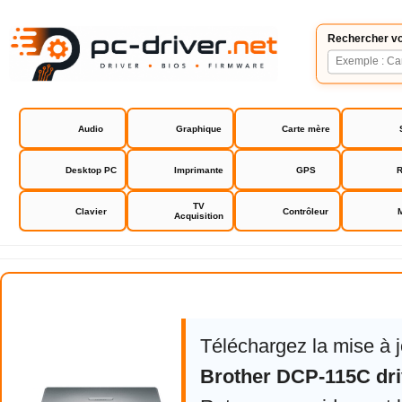
Rechercher vo
Audio
Graphique
Carte mère
Desktop PC
Imprimante
GPS
R
TV
Clavier
Contrôleur
Acquisition
Brother DCP-115C driver firmwa
Téléchargez la mise à 
Brother DCP-115C dri