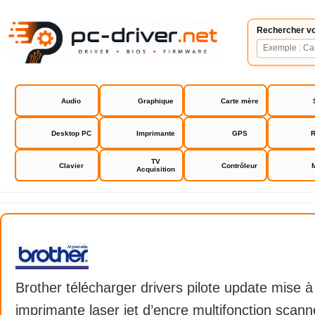
Rechercher vo
Audio
Graphique
Carte mère
Desktop PC
Imprimante
GPS
R
TV
Clavier
Contrôleur
Acquisition
Brother
Brother télécharger drivers pilote update mise à
imprimante laser jet d’encre multifonction scann