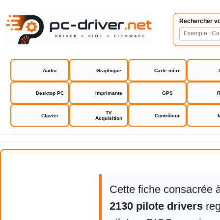
Rechercher vo
Audio
Graphique
Carte mère
Desktop PC
Imprimante
GPS
R
TV
Clavier
Contrôleur
Acquisition
Brother HL-2130 pilote drivers
Cette fiche consacrée 
2130 pilote drivers
reg