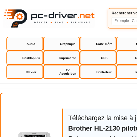
Rechercher vo
Audio
Graphique
Carte mère
Desktop PC
Imprimante
GPS
R
TV
Clavier
Contrôleur
Acquisition
Brother HL-2130 pilote drivers
Téléchargez la mise à 
Brother HL-2130 pilot