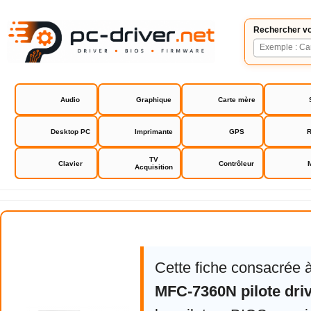
Rechercher vo
Audio
Graphique
Carte mère
Desktop PC
Imprimante
GPS
R
TV
Clavier
Contrôleur
Acquisition
Brother MFC-7360N pilote driver
Cette fiche consacrée 
MFC-7360N pilote dri