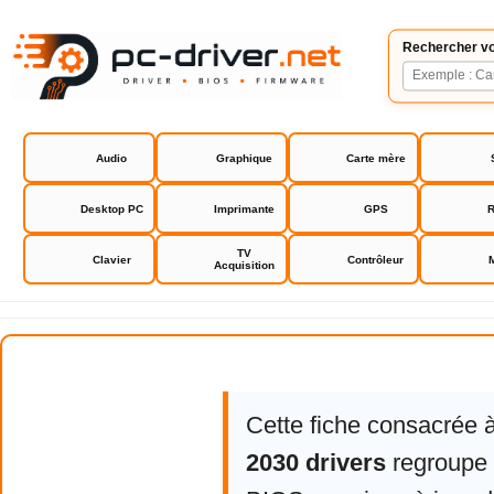
Rechercher vo
Audio
Graphique
Carte mère
Desktop PC
Imprimante
GPS
R
TV
Clavier
Contrôleur
Acquisition
Brother HL-2030 drivers
Cette fiche consacrée 
2030 drivers
regroupe l