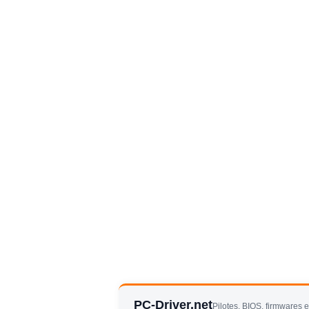
PC-Driver.net
Pilotes, BIOS, firmwares 