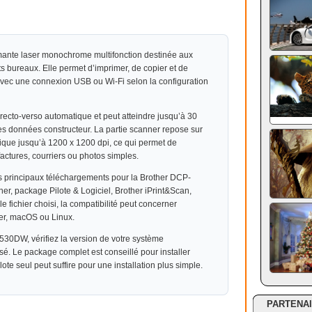
nte laser monochrome multifonction destinée aux
ts bureaux. Elle permet d’imprimer, de copier et de
vec une connexion USB ou Wi-Fi selon la configuration
ecto-verso automatique et peut atteindre jusqu’à 30
les données constructeur. La partie scanner repose sur
tique jusqu’à 1200 x 1200 dpi, ce qui permet de
actures, courriers ou photos simples.
es principaux téléchargements pour la Brother DCP-
er, package Pilote & Logiciel, Brother iPrint&Scan,
 le fichier choisi, la compatibilité peut concerner
r, macOS ou Linux.
2530DW, vérifiez la version de votre système
lisé. Le package complet est conseillé pour installer
lote seul peut suffire pour une installation plus simple.
PARTENA