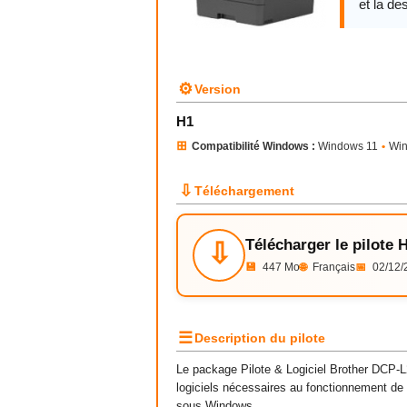
et la des
⚙
Version
H1
⊞
Compatibilité Windows :
Windows 11
•
Wi
⇩
Téléchargement
Télécharger le pilote 
⇩
💾
447 Mo
🌐
Français
📅
02/12/
☰
Description du pilote
Le package Pilote & Logiciel Brother DCP-L2
logiciels nécessaires au fonctionnement de
sous Windows.