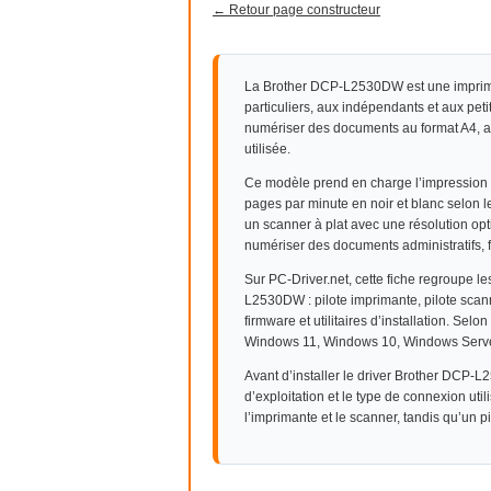
← Retour page constructeur
La Brother DCP-L2530DW est une imprima
particuliers, aux indépendants et aux peti
numériser des documents au format A4, a
utilisée.
Ce modèle prend en charge l’impression r
pages par minute en noir et blanc selon 
un scanner à plat avec une résolution op
numériser des documents administratifs, f
Sur PC-Driver.net, cette fiche regroupe l
L2530DW : pilote imprimante, pilote scann
firmware et utilitaires d’installation. Selon
Windows 11, Windows 10, Windows Serve
Avant d’installer le driver Brother DCP-L
d’exploitation et le type de connexion uti
l’imprimante et le scanner, tandis qu’un pi