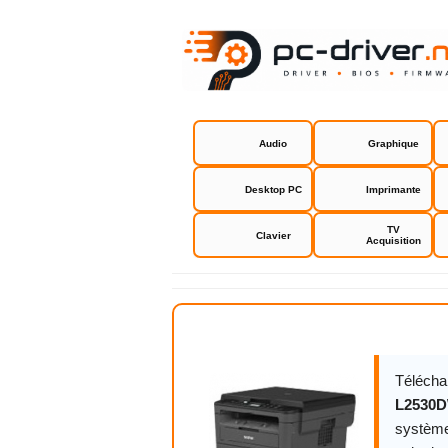
Audio
Graphique
Desktop PC
Imprimante
TV
Clavier
Acquisition
Brother D
Télécha
L2530
système