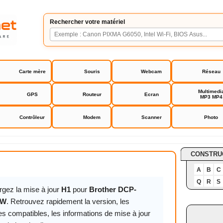
Rechercher votre matériel
Carte mère
Souris
Webcam
Réseau
Multimedi
GPS
Routeur
Ecran
MP3 MP4
Contrôleur
Modem
Scanner
Photo
CP-L2530DW
CONSTRU
A
B
C
Q
R
S
rgez la mise à jour
H1
pour
Brother DCP-
DW
. Retrouvez rapidement la version, les
s compatibles, les informations de mise à jour