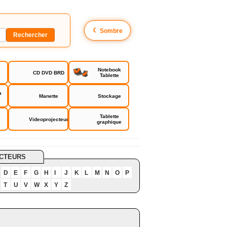
☾
Sombre
Notebook
CD DVD BRD
Tablette
a
Manette
Stockage
Tablette
Videoprojecteur
graphique
CTEURS
D
E
F
G
H
I
J
K
L
M
N
O
P
T
U
V
W
X
Y
Z