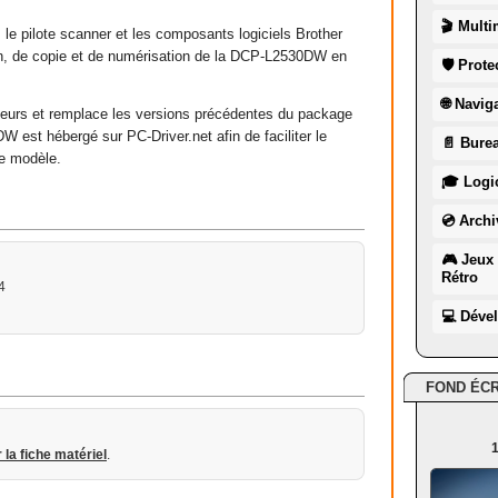
🎬 Multi
 le pilote scanner et les composants logiciels Brother
sion, de copie et de numérisation de la DCP-L2530DW en
🛡 Prote
🌐 Navig
neurs et remplace les versions précédentes du package
DW est hébergé sur PC-Driver.net afin de faciliter le
📄 Burea
ce modèle.
🎓 Logic
💿 Archi
🎮 Jeux 
Rétro
4
💻 Déve
FOND ÉC
1
r la fiche matériel
.