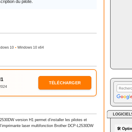
cription du pilote.
ndows 10
•
Windows 10 x64
H1
TÉLÉCHARGER
2024
LOGICIEL
530DW version H1 permet d’installer les pilotes et
 l’imprimante laser multifonction Brother DCP-L2530DW
🛠 Opti