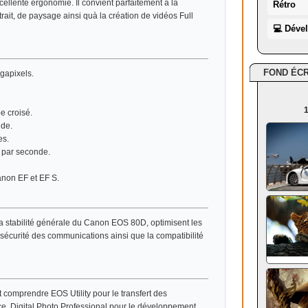
ellente ergonomie. Il convient parfaitement à la
Rétro
rait, de paysage ainsi quà la création de vidéos Full
💻 Déve
FOND ÉC
apixels.
1
e croisé.
nde.
es.
 par seconde.
anon EF et EF S.
la stabilité générale du Canon EOS 80D, optimisent les
sécurité des communications ainsi que la compatibilité
comprendre EOS Utility pour le transfert des
ce, Digital Photo Professional pour le développement