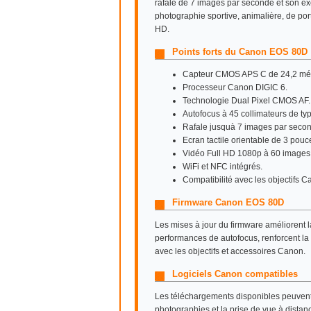
rafale de 7 images par seconde et son exc
photographie sportive, animalière, de port
HD.
Points forts du Canon EOS 80D
Capteur CMOS APS C de 24,2 még
Processeur Canon DIGIC 6.
Technologie Dual Pixel CMOS AF.
Autofocus à 45 collimateurs de typ
Rafale jusquà 7 images par seco
Ecran tactile orientable de 3 pouc
Vidéo Full HD 1080p à 60 images
WiFi et NFC intégrés.
Compatibilité avec les objectifs C
Firmware Canon EOS 80D
Les mises à jour du firmware améliorent 
performances de autofocus, renforcent la 
avec les objectifs et accessoires Canon.
Logiciels Canon compatibles
Les téléchargements disponibles peuvent 
photographies et la prise de vue à distan