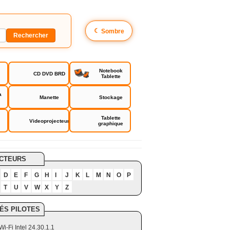
☾
Sombre
Notebook
CD DVD BRD
Tablette
a
Manette
Stockage
Tablette
Videoprojecteur
graphique
CTEURS
D
E
F
G
H
I
J
K
L
M
N
O
P
T
U
V
W
X
Y
Z
ÉS PILOTES
Wi-Fi Intel 24.30.1.1