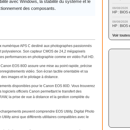
ilité avec Windows, la stabilité du système et le
ctionnement des composants.
08/08/2026
HP : BIOS 
08/08/2026
HP : BIOS 
Voir toutes
ex numérique APS C destiné aux photographes passionnés
é et polyvalence. Son capteur CMOS de 24,2 mégapixels
ntes performances en photographie comme en vidéo Full HD.
e Canon EOS 80D assure une mise au point rapide, précise
enregistrements vidéo. Son écran tactile orientable et sa
e des images et le pilotage à distance.
gements disponibles pour le Canon EOS 80D. Vous trouverez
 logiciels officiels Canon permettant le transfert des
AW, la prise de vue à distance et la gestion complète du
léchargements peuvent comprendre EOS Utility, Digital Photo
tility ainsi que différents utilitaires compatibles avec le