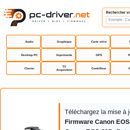
Rechercher vo
Audio
Graphique
Carte mère
Desktop PC
Imprimante
GPS
R
TV
Clavier
Contrôleur
Acquisition
Canon EOS 80D
Téléchargez la mise à 
Firmware Canon EOS