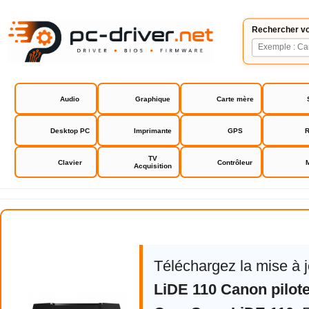
Rechercher vo
Audio
Graphique
Carte mère
Desktop PC
Imprimante
GPS
R
TV
Clavier
Contrôleur
Acquisition
Canon CanoScan LiDE 110
Téléchargez la mise à 
LiDE 110 Canon pilot