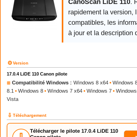
CanoScan LiDE 110
. 
rapidement la version,
compatibles, les infor
à jour et la description 
⚙
Version
17.0.4 LiDE 110 Canon pilote
Compatibilité Windows :
Windows 8 x64
•
Windows 8
⊞
8.1
•
Windows 8
•
Windows 7 x64
•
Windows 7
•
Windows 
Vista
⇩
Téléchargement
Télécharger le pilote 17.0.4 LiDE 110