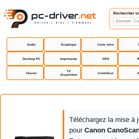
Rechercher vo
Audio
Graphique
Carte mère
Desktop PC
Imprimante
GPS
R
TV
Clavier
Contrôleur
Acquisition
Canon CanoScan LiDE 110
Téléchargez la mise à 
pour
Canon CanoScan