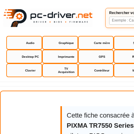
Rechercher vo
Audio
Graphique
Carte mère
Desktop PC
Imprimante
GPS
R
TV
Clavier
Contrôleur
Acquisition
Canon PIXMA TR7550 Series
Cette fiche consacrée 
PIXMA TR7550 Series