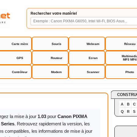
Rechercher votre matériel
Carte mère
Souris
Webcam
Réseau
Multimedi
GPS
Routeur
Ecran
MP3 MP4
Contrôleur
Modem
Scanner
Photo
A TR7550 Series
CONSTRU
A
B
C
Q
R
S
rgez la mise à jour
1.03
pour
Canon PIXMA
 Series
. Retrouvez rapidement la version, les
s compatibles, les informations de mise à jour