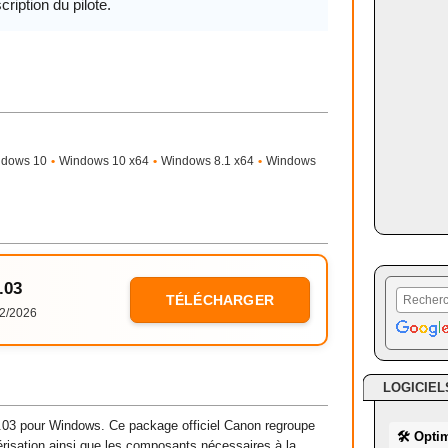
cription du pilote.
ndows 10
•
Windows 10 x64
•
Windows 8.1 x64
•
Windows
.03
TÉLÉCHARGER
2/2026
LOGICIEL
3 pour Windows. Ce package officiel Canon regroupe
🛠 Opti
mérisation ainsi que les composants nécessaires à la