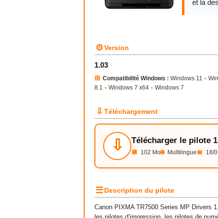
et la des
⚙
Version
1.03
⊞
Compatibilité Windows :
Windows 11
•
Wi
8.1
•
Windows 7 x64
•
Windows 7
⇩
Téléchargement
Télécharger le pilote 1
⇩
💾
102 Mo
🌐
Multilingue
📅
18/0
☰
Description du pilote
Canon PIXMA TR7500 Series MP Drivers 1.0
les pilotes d’impression, les pilotes de nu