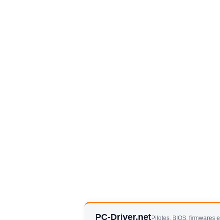
PC-Driver.net
Pilotes, BIOS, firmwares 