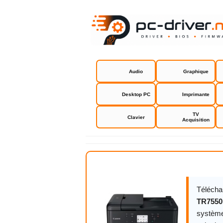
Audio
Graphique
Desktop PC
Imprimante
TV
Clavier
Acquisition
Canon PIXM
Télécha
TR7550
système