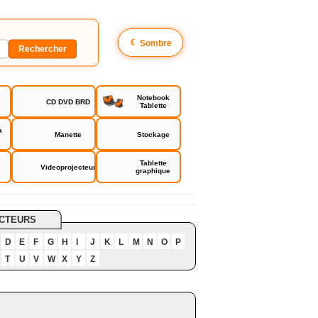
☾
Sombre
Notebook
CD DVD BRD
Tablette
a
Manette
Stockage
Tablette
Videoprojecteur
graphique
CTEURS
D
E
F
G
H
I
J
K
L
M
N
O
P
T
U
V
W
X
Y
Z