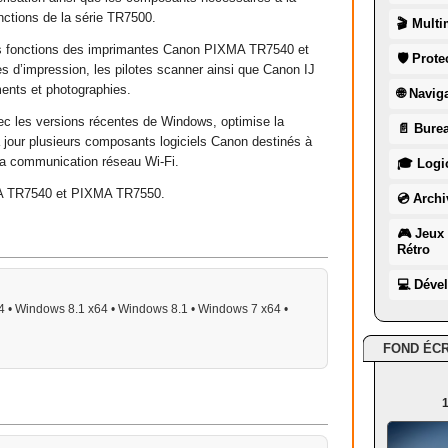
nctions de la série TR7500.
🎬 Multi
 les fonctions des imprimantes Canon PIXMA TR7540 et
🛡 Prote
s d’impression, les pilotes scanner ainsi que Canon IJ
ments et photographies.
🌐 Navig
vec les versions récentes de Windows, optimise la
📄 Burea
t à jour plusieurs composants logiciels Canon destinés à
à la communication réseau Wi-Fi.
🎓 Logic
A TR7540 et PIXMA TR7550.
💿 Archi
🎮 Jeux 
Rétro
💻 Déve
 • Windows 8.1 x64 • Windows 8.1 • Windows 7 x64 •
FOND ÉC
1