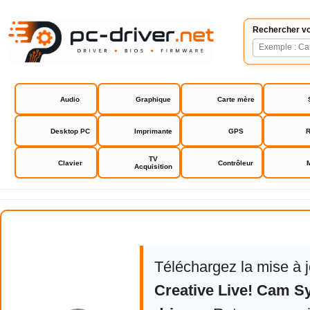
Rechercher vo
Audio
Graphique
Carte mère
Desktop PC
Imprimante
GPS
R
TV
Clavier
Contrôleur
Acquisition
Creative Live! Cam Sync HD driv
Téléchargez la mise à 
Creative Live! Cam S