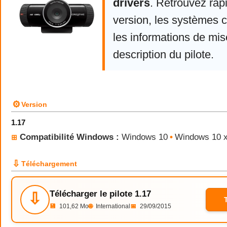
drivers
. Retrouvez rap
version, les systèmes 
les informations de mise
description du pilote.
⚙
Version
1.17
Compatibilité Windows :
Windows 10
•
Windows 10 
⊞
⇩
Téléchargement
Télécharger le pilote 1.17
⇩
💾
101,62 Mo
🌐
International
📅
29/09/2015