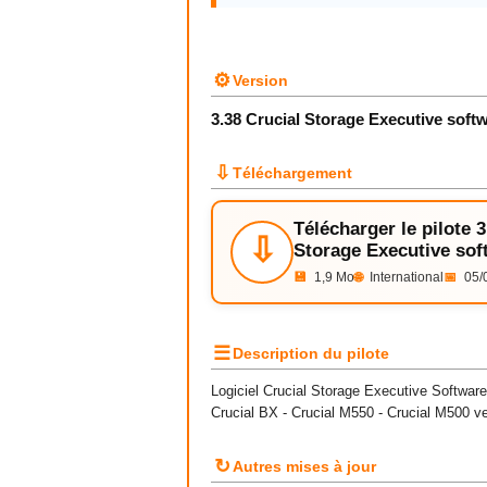
⚙
Version
3.38 Crucial Storage Executive soft
⇩
Téléchargement
Télécharger le pilote 3
⇩
Storage Executive sof
💾
1,9 Mo
🌐
International
📅
05/
☰
Description du pilote
Logiciel Crucial Storage Executive Softwar
Crucial BX - Crucial M550 - Crucial M500 v
↻
Autres mises à jour