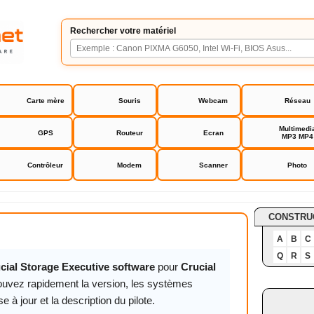
Rechercher votre matériel
Carte mère
Souris
Webcam
Réseau
Multimedi
GPS
Routeur
Ecran
MP3 MP4
Contrôleur
Modem
Scanner
Photo
rage Executive software
CONSTRU
A
B
C
Q
R
S
ucial Storage Executive software
pour
Crucial
ouvez rapidement la version, les systèmes
 à jour et la description du pilote.