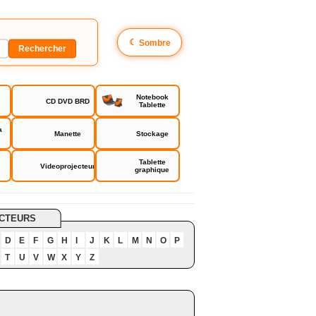
☾
Sombre
Notebook
CD DVD BRD
Tablette
a
Manette
Stockage
Tablette
Videoprojecteur
graphique
CTEURS
D
E
F
G
H
I
J
K
L
M
N
O
P
T
U
V
W
X
Y
Z