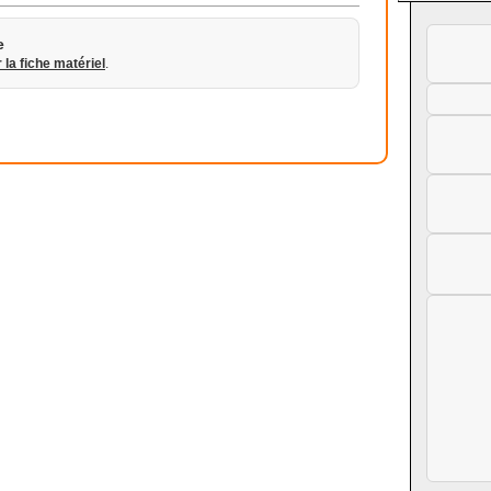
e
r la fiche matériel
.