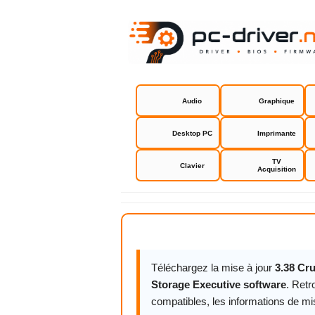
Audio
Graphique
Desktop PC
Imprimante
TV
Clavier
Acquisition
Crucial Sto
Téléchargez la mise à jour
3.38 Cr
Storage Executive software
. Retr
compatibles, les informations de mise