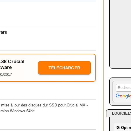
ware
.38 Crucial
tware
TÉLÉCHARGER
01/2017
e mise à jour des disques dur SSD pour Crucial MX -
ersion Windows 64bit
LOGICIEL
🛠 Opti