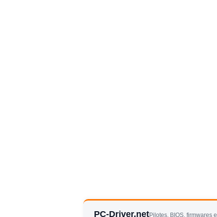
PC-Driver.net
Pilotes, BIOS, firmwares 