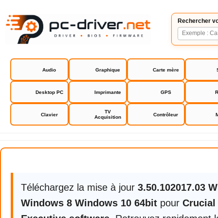
Rechercher vo
Audio
Graphique
Carte mère
Desktop PC
Imprimante
GPS
R
TV
Clavier
Contrôleur
Acquisition
Crucial Storage Executive softwa
Téléchargez la mise à jour
3.50.102017.03 
Windows 8 Windows 10 64bit
pour
Crucial