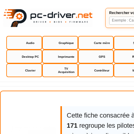
Rechercher vo
Audio
Graphique
Carte mère
Desktop PC
Imprimante
GPS
R
TV
Clavier
Contrôleur
Acquisition
D-Link DWA 171
Cette fiche consacrée 
171
regroupe les pilot