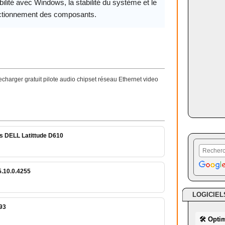
ilité avec Windows, la stabilité du système et le
ctionnement des composants.
echarger gratuit pilote audio chipset réseau Ethernet video
rs DELL Latittude D610
5.10.0.4255
LOGICIEL
693
🛠 Opti