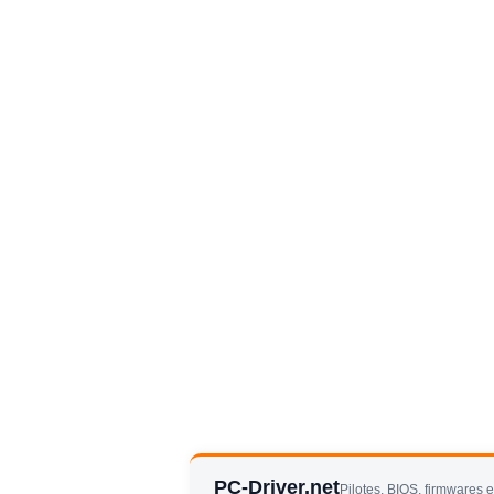
PC-Driver.net
Pilotes, BIOS, firmwares 