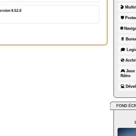
🎬 Multi
ersion 9.52.0
🛡 Prote
🌐 Navig
📄 Burea
🎓 Logic
💿 Archi
🎮 Jeux 
Rétro
💻 Déve
FOND ÉC
1