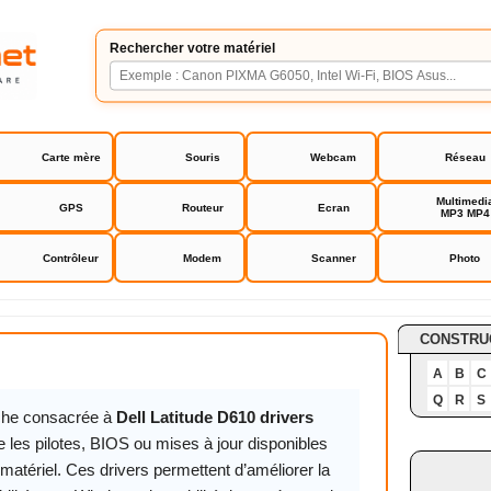
Rechercher votre matériel
Carte mère
Souris
Webcam
Réseau
Multimedi
GPS
Routeur
Ecran
MP3 MP4
Contrôleur
Modem
Scanner
Photo
de D610 drivers
CONSTRU
A
B
C
Q
R
S
iche consacrée à
Dell Latitude D610 drivers
 les pilotes, BIOS ou mises à jour disponibles
matériel. Ces drivers permettent d’améliorer la