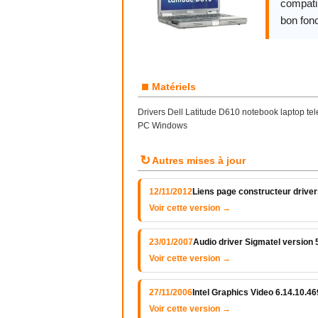
compatib
bon fon
■
Matériels
Drivers Dell Latitude D610 notebook laptop tel
PC Windows
↻
Autres mises à jour
12/11/2012
Liens page constructeur drive
Voir cette version →
23/01/2007
Audio driver Sigmatel version 
Voir cette version →
27/11/2006
Intel Graphics Video 6.14.10.4
Voir cette version →