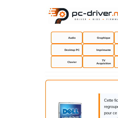
Audio
Graphique
Desktop PC
Imprimante
TV
Clavier
Acquisition
Dell Latitu
Cette f
regroupe
pour ce 