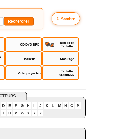
☾
Sombre
Notebook
CD DVD BRD
Tablette
a
Manette
Stockage
Tablette
Videoprojecteur
graphique
CTEURS
D
E
F
G
H
I
J
K
L
M
N
O
P
T
U
V
W
X
Y
Z