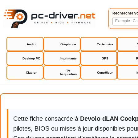
Rechercher vo
Audio
Graphique
Carte mère
Desktop PC
Imprimante
GPS
R
TV
Clavier
Contrôleur
Acquisition
Devolo dLAN Cockpit
Cette fiche consacrée à
Devolo dLAN Cockp
pilotes, BIOS ou mises à jour disponibles pour