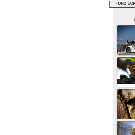
FOND ÉC
1