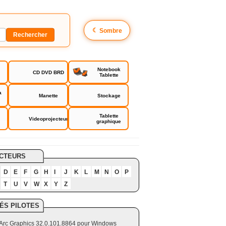
☾
Sombre
Notebook
CD DVD BRD
Tablette
a
Manette
Stockage
Tablette
Videoprojecteur
graphique
CTEURS
D
E
F
G
H
I
J
K
L
M
N
O
P
T
U
V
W
X
Y
Z
ÉS PILOTES
el Arc Graphics 32.0.101.8864 pour Windows