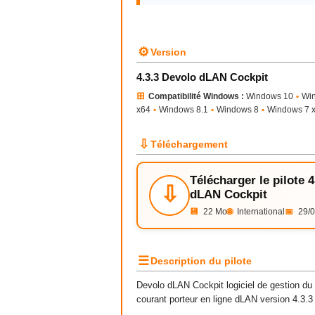
⚙
Version
4.3.3 Devolo dLAN Cockpit
⊞
Compatibilité Windows :
Windows 10
•
Wi
x64
•
Windows 8.1
•
Windows 8
•
Windows 7 
⇩
Téléchargement
Télécharger le pilote 
⇩
dLAN Cockpit
💾
22 Mo
🌐
International
📅
29/0
☰
Description du pilote
Devolo dLAN Cockpit logiciel de gestion du
courant porteur en ligne dLAN version 4.3.3