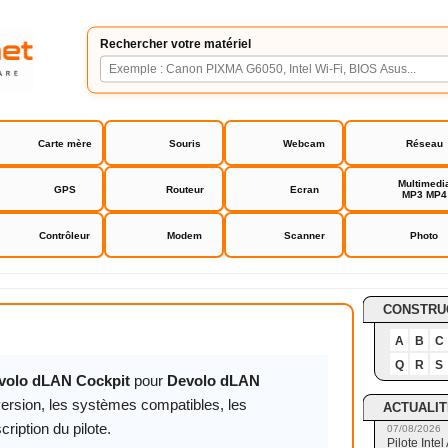
Rechercher votre matériel
Carte mère
Souris
Webcam
Réseau
Multimedi
GPS
Routeur
Ecran
MP3 MP4
Contrôleur
Modem
Scanner
Photo
N Cockpit
CONSTRU
A
B
C
Q
R
S
evolo dLAN Cockpit
pour
Devolo dLAN
version, les systèmes compatibles, les
ACTUALIT
cription du pilote.
07/08/2026
Pilote Int