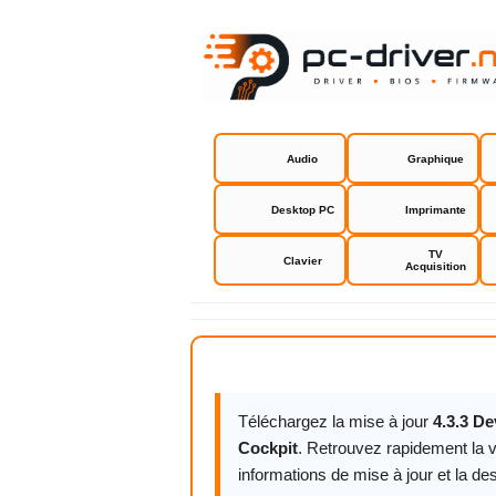
Audio
Graphique
Desktop PC
Imprimante
TV
Clavier
Acquisition
Devolo dLA
Téléchargez la mise à jour
4.3.3 D
Cockpit
. Retrouvez rapidement la 
informations de mise à jour et la des