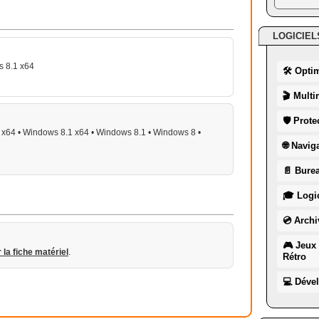
LOGICIEL
s 8.1 x64
🛠 Opti
🎬 Multi
🛡 Prote
x64 • Windows 8.1 x64 • Windows 8.1 • Windows 8 •
🌐 Navig
📄 Burea
🎓 Logic
💿 Archi
🎮 Jeux 
r la fiche matériel
.
Rétro
💻 Déve