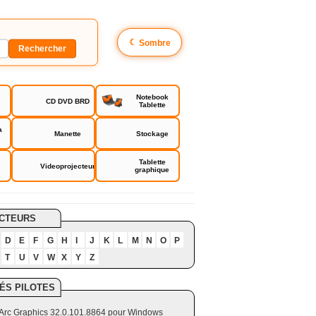
☾
Sombre
Notebook
CD DVD BRD
Tablette
a
Manette
Stockage
Tablette
Videoprojecteur
graphique
CTEURS
D
E
F
G
H
I
J
K
L
M
N
O
P
T
U
V
W
X
Y
Z
ÉS PILOTES
el Arc Graphics 32.0.101.8864 pour Windows