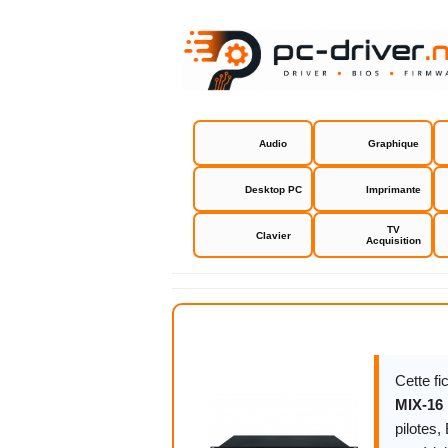
Audio
Graphique
Desktop PC
Imprimante
TV
Clavier
Acquisition
Digital Aud
Cette f
MIX-16 
pilotes,