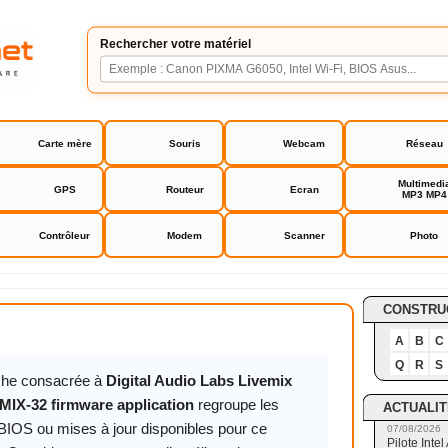
Rechercher votre matériel
Carte mère
Souris
Webcam
Réseau
Multimedi
GPS
Routeur
Ecran
MP3 MP4
Contrôleur
Modem
Scanner
Photo
io Labs Livemix MIX-16 MIX-32 firmware application
CONSTRU
A
B
C
Q
R
S
iche consacrée à
Digital Audio Labs Livemix
MIX-32 firmware application
regroupe les
ACTUALIT
 BIOS ou mises à jour disponibles pour ce
07/08/2026
Pilote Int