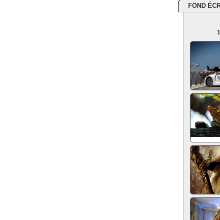
FOND ÉC
1