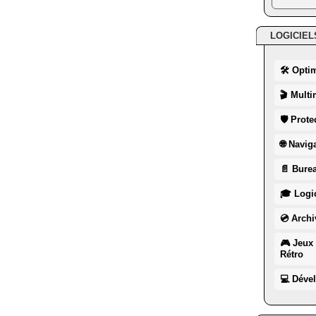
LOGICIEL
🛠 Opti
🎬 Multi
🛡 Prote
🌐 Navig
📄 Burea
🎓 Logic
💿 Archi
🎮 Jeux 
Rétro
💻 Déve