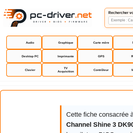
Rechercher vo
Audio
Graphique
Carte mère
Desktop PC
Imprimante
GPS
R
TV
Clavier
Contrôleur
Acquisition
Ducky Channel Shine 3 DK9087
Cette fiche consacrée 
Channel Shine 3 DK9