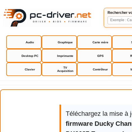
Rechercher vo
Audio
Graphique
Carte mère
Desktop PC
Imprimante
GPS
R
TV
Clavier
Contrôleur
Acquisition
Ducky Channel Shine 3 DK9087
Téléchargez la mise à 
firmware Ducky Chann