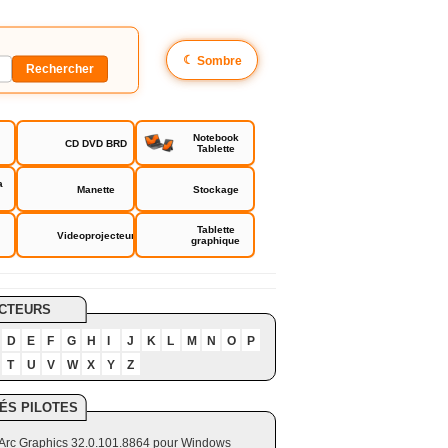
☾
Sombre
Notebook
CD DVD BRD
Tablette
a
Manette
Stockage
Tablette
Videoprojecteur
graphique
CTEURS
D
E
F
G
H
I
J
K
L
M
N
O
P
T
U
V
W
X
Y
Z
ÉS PILOTES
el Arc Graphics 32.0.101.8864 pour Windows