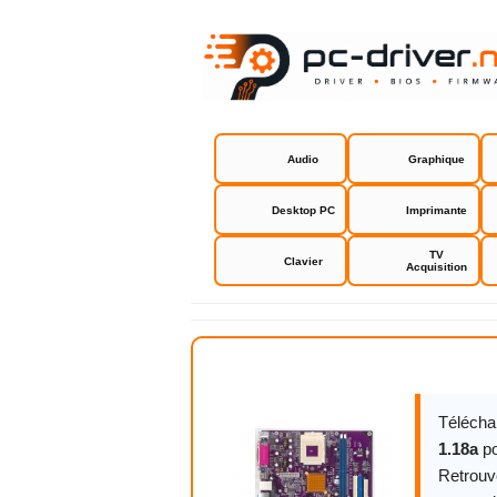
Audio
Graphique
Desktop PC
Imprimante
TV
Clavier
Acquisition
ECS Eliteg
Télécha
1.18a
p
Retrouv