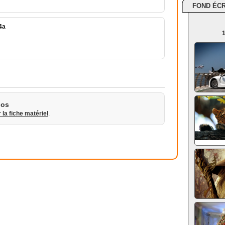
FOND ÉC
4a
1
ios
r la fiche matériel
.