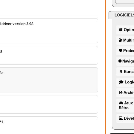
LOGICIEL
driver version 3.98
🛠 Opti
🎬 Multi
🛡 Prote
78
🌐 Navig
📄 Burea
18a
🎓 Logic
💿 Archi
🎮 Jeux 
Rétro
💻 Déve
21