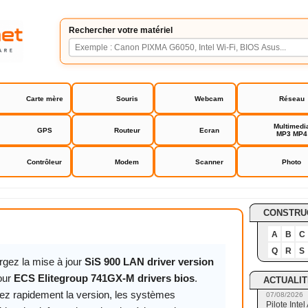
Rechercher votre matériel
Carte mère
Souris
Webcam
Réseau
Multimedi
GPS
Routeur
Ecran
MP3 MP4
Contrôleur
Modem
Scanner
Photo
roup 741GX-M drivers bios
CONSTRU
A
B
C
Q
R
S
rgez la mise à jour
SiS 900 LAN driver version
our
ECS Elitegroup 741GX-M drivers bios
.
ACTUALIT
ez rapidement la version, les systèmes
07/08/2026
Pilote Int