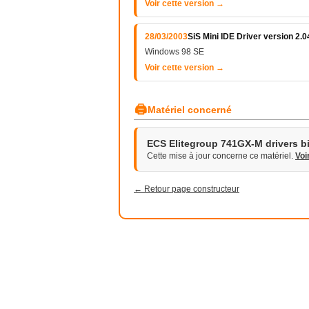
Voir cette version →
28/03/2003
SiS Mini IDE Driver version 2.0
Windows 98 SE
Voir cette version →
🖨
Matériel concerné
ECS Elitegroup 741GX-M drivers b
Cette mise à jour concerne ce matériel.
Voi
← Retour page constructeur