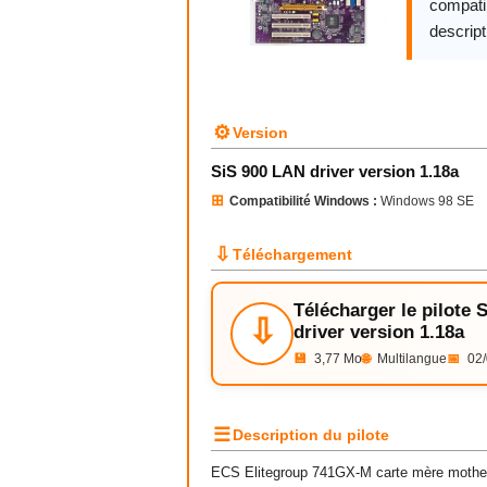
compatib
descript
⚙
Version
SiS 900 LAN driver version 1.18a
⊞
Compatibilité Windows :
Windows 98 SE
⇩
Téléchargement
Télécharger le pilote 
⇩
driver version 1.18a
💾
3,77 Mo
🌐
Multilangue
📅
02/
☰
Description du pilote
ECS Elitegroup 741GX-M carte mère mother