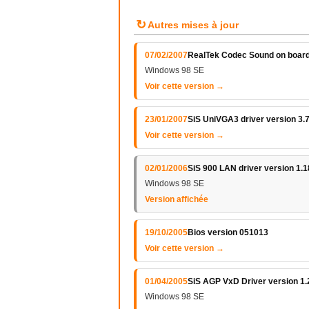
↻
Autres mises à jour
07/02/2007
RealTek Codec Sound on board 
Windows 98 SE
Voir cette version →
23/01/2007
SiS UniVGA3 driver version 3.
Voir cette version →
02/01/2006
SiS 900 LAN driver version 1.
Windows 98 SE
Version affichée
19/10/2005
Bios version 051013
Voir cette version →
01/04/2005
SiS AGP VxD Driver version 1.
Windows 98 SE