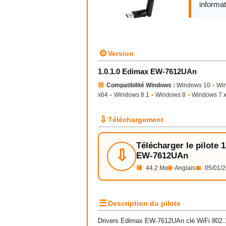
informat
⚙
Version
1.0.1.0 Edimax EW-7612UAn
⊞
Compatibilité Windows :
Windows 10
•
Wi
x64
•
Windows 8.1
•
Windows 8
•
Windows 7 
⇩
Téléchargement
Télécharger le pilote 
⇩
EW-7612UAn
💾
44,2 Mo
🌐
Anglais
📅
05/01/
☰
Description du pilote
Drivers Edimax EW-7612UAn clé WiFi 802.