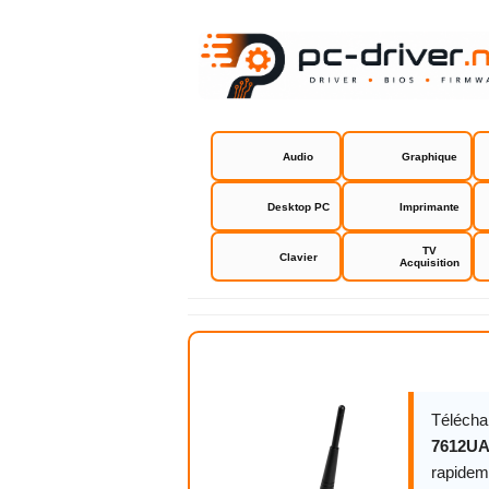
Audio
Graphique
Desktop PC
Imprimante
TV
Clavier
Acquisition
Edimax EW
Télécha
7612U
rapidem