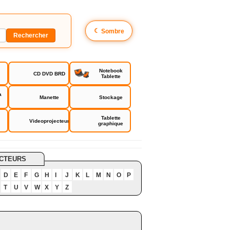
☾
Sombre
Notebook
CD DVD BRD
Tablette
a
Manette
Stockage
Tablette
Videoprojecteur
graphique
CTEURS
D
E
F
G
H
I
J
K
L
M
N
O
P
T
U
V
W
X
Y
Z