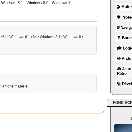
 - Windows 8.1 - Windows 8.0 - Windows 7
🎬 Multi
🛡 Prote
🌐 Navig
x64 • Windows 8.1 x64 • Windows 8.1 • Windows 8 •
📄 Burea
🎓 Logic
💿 Archi
🎮 Jeux 
Rétro
💻 Déve
r la fiche matériel
.
FOND ÉC
1