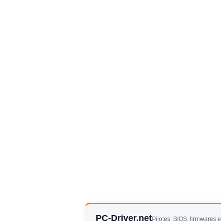
PC-Driver.net
Pilotes, BIOS, firmwares 