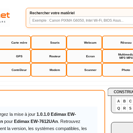
Rechercher votre matériel
Carte mère
Souris
Webcam
Réseau
Multimedi
GPS
Routeur
Ecran
MP3 MP4
Contrôleur
Modem
Scanner
Photo
-7612UAn
CONSTRU
A
B
C
Q
R
S
rgez la mise à jour
1.0.1.0 Edimax EW-
An
pour
Edimax EW-7612UAn
. Retrouvez
ent la version, les systèmes compatibles, les