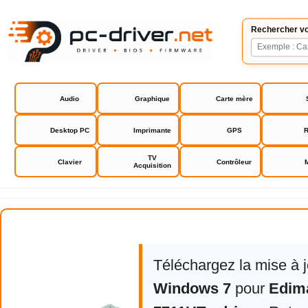
Rechercher vo
Audio
Graphique
Carte mère
Desktop PC
Imprimante
GPS
R
TV
Clavier
Contrôleur
Acquisition
Edimax EW-7711UTn driver
Téléchargez la mise à 
Windows 7
pour
Edim