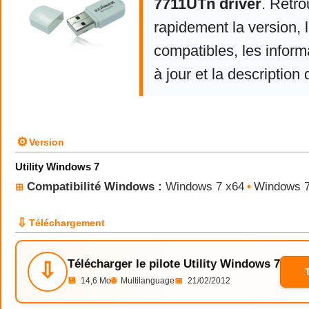
7711UTn driver
. Retr
rapidement la version,
compatibles, les infor
à jour et la description 
⚙
Version
Utility Windows 7
Compatibilité Windows :
Windows 7 x64
•
Windows 
⊞
⇩
Téléchargement
Télécharger le pilote Utility Windows 7
⇩
💾
14,6 Mo
🌐
Multilanguage
📅
21/02/2012