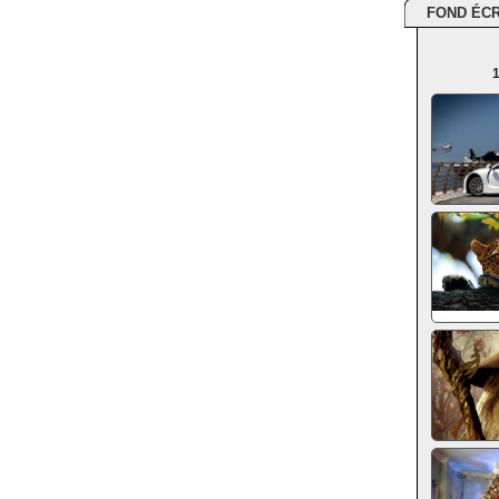
FOND ÉC
1