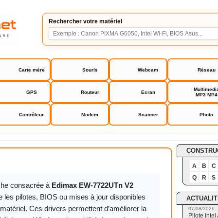
Rechercher votre matériel
Carte mère
Souris
Webcam
Réseau
Multimedi
GPS
Routeur
Ecran
MP3 MP4
Contrôleur
Modem
Scanner
Photo
-7722UTn V2
CONSTRU
A
B
C
Q
R
S
iche consacrée à
Edimax EW-7722UTn V2
 les pilotes, BIOS ou mises à jour disponibles
ACTUALIT
matériel. Ces drivers permettent d’améliorer la
07/08/2026
Pilote Int