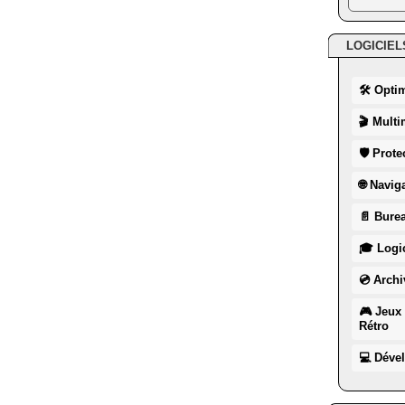
LOGICIEL
🛠 Opti
🎬 Multi
🛡 Prote
🌐 Navig
📄 Burea
🎓 Logic
💿 Archi
🎮 Jeux 
Rétro
💻 Déve