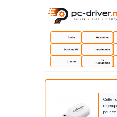
Audio
Graphique
Desktop PC
Imprimante
TV
Clavier
Acquisition
Edimax EW
Cette f
regroupe
pour ce 