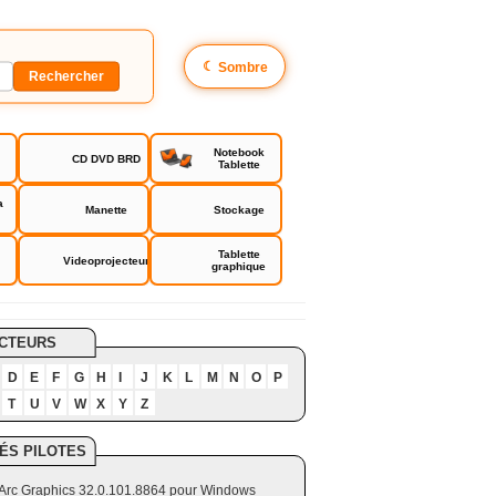
☾
Sombre
Notebook
CD DVD BRD
Tablette
a
Manette
Stockage
Tablette
Videoprojecteur
graphique
CTEURS
D
E
F
G
H
I
J
K
L
M
N
O
P
T
U
V
W
X
Y
Z
ÉS PILOTES
el Arc Graphics 32.0.101.8864 pour Windows