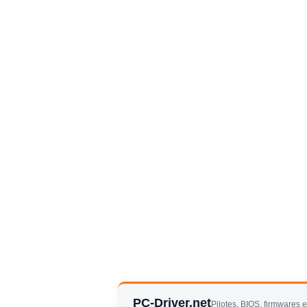
PC-Driver.net
Pilotes, BIOS, firmwares 