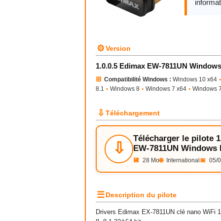
informat
⚙
Version
1.0.0.5 Edimax EW-7811UN Window
⊞
Compatibilité Windows :
Windows 10 x64
•
8.1
•
Windows 8
•
Windows 7 x64
•
Windows 
⇩
Téléchargement
Télécharger le pilote 
⇩
EW-7811UN Windows
💾
28 Mo
🌐
International
📅
05/0
☰
Description du pilote
Drivers Edimax EX-7811UN clé nano WiFi 15