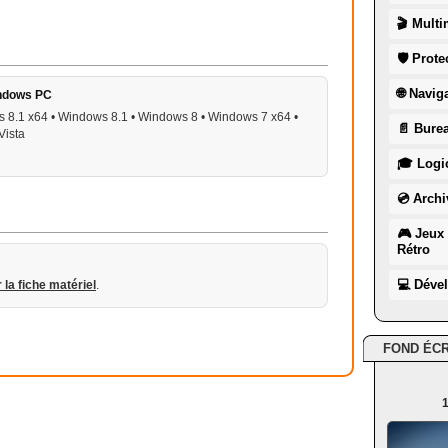
🎬 Multi
🛡 Prote
🌐 Navig
ndows PC
 8.1 x64 • Windows 8.1 • Windows 8 • Windows 7 x64 •
📄 Burea
Vista
🎓 Logic
💿 Archi
🎮 Jeux 
Rétro
💻 Déve
r la fiche matériel
.
FOND ÉC
1