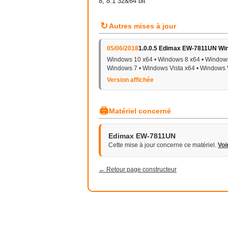
8, 8.1 32&64 bit
↻
Autres mises à jour
05/06/2018
1.0.0.5 Edimax EW-7811UN Wi
Windows 10 x64 • Windows 8 x64 • Windows
Windows 7 • Windows Vista x64 • Windows 
Version affichée
🖨
Matériel concerné
Edimax EW-7811UN
Cette mise à jour concerne ce matériel.
Voi
← Retour page constructeur