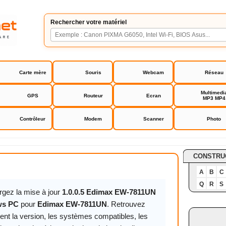
Rechercher votre matériel
Carte mère
Souris
Webcam
Réseau
Multimedi
GPS
Routeur
Ecran
MP3 MP4
Contrôleur
Modem
Scanner
Photo
-7811UN
CONSTRU
A
B
C
Q
R
S
rgez la mise à jour
1.0.0.5 Edimax EW-7811UN
ws PC
pour
Edimax EW-7811UN
. Retrouvez
ent la version, les systèmes compatibles, les