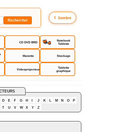
☾
Sombre
Notebook
CD DVD BRD
Tablette
a
Manette
Stockage
Tablette
Videoprojecteur
graphique
CTEURS
D
E
F
G
H
I
J
K
L
M
N
O
P
T
U
V
W
X
Y
Z