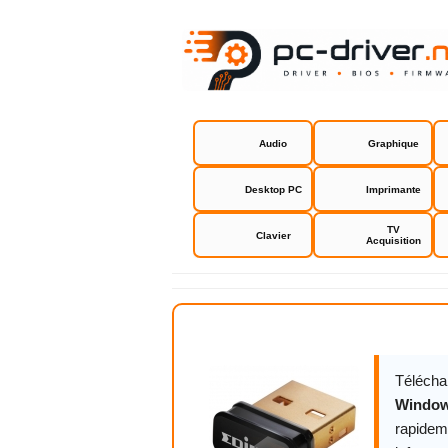
Audio
Graphique
Desktop PC
Imprimante
TV
Clavier
Acquisition
Edimax EW
Télécha
Windo
rapidem