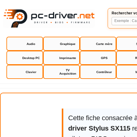
Rechercher vo
Audio
Graphique
Carte mère
Desktop PC
Imprimante
GPS
R
TV
Clavier
Contrôleur
Acquisition
Epson driver Stylus SX115
Cette fiche consacrée 
driver Stylus SX115
re