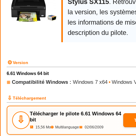
Stylus SX115
. Retrou
la version, les système
les informations de mise
description du pilote.
⚙
Version
6.61 Windows 64 bit
Compatibilité Windows :
Windows 7 x64
•
Windows V
⊞
⇩
Téléchargement
Télécharger le pilote 6.61 Windows 64
⇩
bit
💾
15,56 Mo
🌐
Multilanguage
📅
02/06/2009