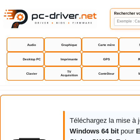
Rechercher vo
Audio
Graphique
Carte mère
Desktop PC
Imprimante
GPS
R
TV
Clavier
Contrôleur
Acquisition
Epson driver Stylus SX115
Téléchargez la mise à 
Windows 64 bit
pour
E