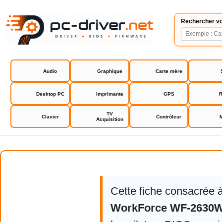
Rechercher vo
Audio
Graphique
Carte mère
Desktop PC
Imprimante
GPS
R
TV
Clavier
Contrôleur
Acquisition
Epson WorkForce WF-2630WF
Cette fiche consacrée 
WorkForce WF-2630