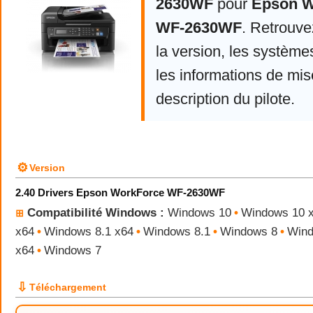
2630WF
pour
Epson W
WF-2630WF
. Retrouv
la version, les système
les informations de mise
description du pilote.
⚙
Version
2.40 Drivers Epson WorkForce WF-2630WF
Compatibilité Windows :
Windows 10
•
Windows 10 
⊞
x64
•
Windows 8.1 x64
•
Windows 8.1
•
Windows 8
•
Wind
x64
•
Windows 7
⇩
Téléchargement