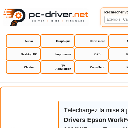
Rechercher vo
Audio
Graphique
Carte mère
Desktop PC
Imprimante
GPS
R
TV
Clavier
Contrôleur
Acquisition
Epson WorkForce WF-2630WF
Téléchargez la mise à 
Drivers Epson WorkF