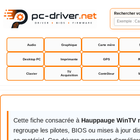
Rechercher vo
Audio
Graphique
Carte mère
Desktop PC
Imprimante
GPS
R
TV
Clavier
Contrôleur
Acquisition
Hauppauge WinTV mise à jour
Cette fiche consacrée à
Hauppauge WinTV m
regroupe les pilotes, BIOS ou mises à jour di