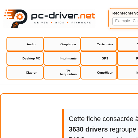
Rechercher vo
Audio
Graphique
Carte mère
Desktop PC
Imprimante
GPS
R
TV
Clavier
Contrôleur
Acquisition
HP Deskjet 3630 drivers
Cette fiche consacrée 
3630 drivers
regroupe l