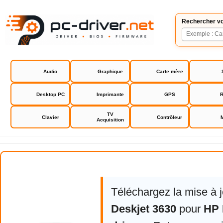
Rechercher vo
Audio
Graphique
Carte mère
Desktop PC
Imprimante
GPS
R
TV
Clavier
Contrôleur
Acquisition
HP Deskjet 3630 drivers
Téléchargez la mise à 
Deskjet 3630
pour
HP 