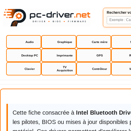
Rechercher vo
Audio
Graphique
Carte mère
Desktop PC
Imprimante
GPS
R
TV
Clavier
Contrôleur
Acquisition
Intel Bluetooth Drivers
Intel Bluetooth Drivers
Cette fiche consacrée à
Intel Bluetooth Driv
les pilotes, BIOS ou mises à jour disponibles